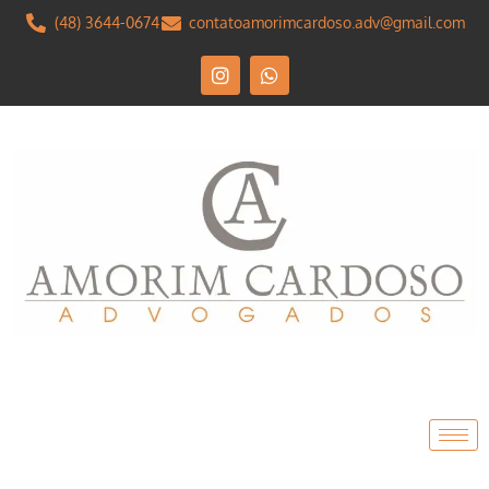
(48) 3644-0674
contatoamorimcardoso.adv@gmail.com