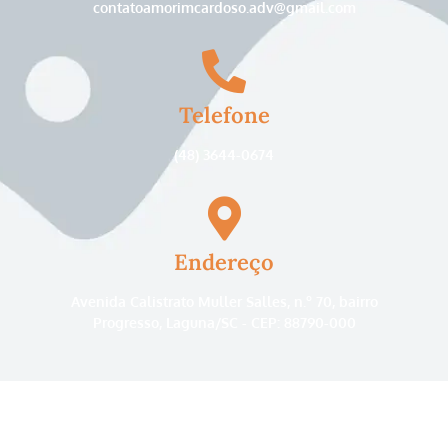
contatoamorimcardoso.adv@gmail.com
Telefone
(48) 3644-0674
Endereço
Avenida Calistrato Muller Salles, n.º 70, bairro
Progresso, Laguna/SC - CEP: 88790-000